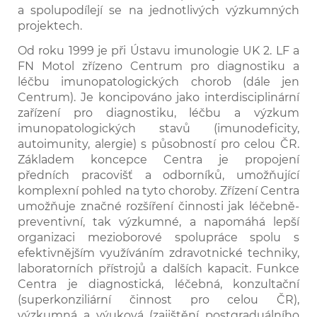
a spolupodílejí se na jednotlivých výzkumných
projektech.
Od roku 1999 je při Ústavu imunologie UK 2. LF a
FN Motol zřízeno Centrum pro diagnostiku a
léčbu imunopatologických chorob (dále jen
Centrum). Je koncipováno jako interdisciplinární
zařízení pro diagnostiku, léčbu a výzkum
imunopatologických stavů (imunodeficity,
autoimunity, alergie) s působností pro celou ČR.
Základem koncepce Centra je propojení
předních pracovišť a odborníků, umožňující
komplexní pohled na tyto choroby. Zřízení Centra
umožňuje značné rozšíření činnosti jak léčebně-
preventivní, tak výzkumné, a napomáhá lepší
organizaci mezioborové spolupráce spolu s
efektivnějším využíváním zdravotnické techniky,
laboratorních přístrojů a dalších kapacit. Funkce
Centra je diagnostická, léčebná, konzultační
(superkonziliární činnost pro celou ČR),
výzkumná a výuková (zajištění postgraduálního