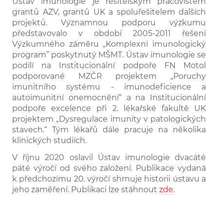
Ústav imunologie je řešitelským pracovištěm
grantů AZV, grantů UK a spoluřešitelem dalších
projektů. Významnou podporu výzkumu
představovalo v období 2005-2011 řešení
Výzkumného záměru „Komplexní imunologický
program” poskytnutý MŠMT. Ústav imunologie se
podílí na Institucionální podpoře FN Motol
podporované MZČR projektem „Poruchy
imunitního systému - imunodeficience a
autoimunitní onemocnění“ a na Institucionální
podpoře excelence při 2. lékařské fakultě UK
projektem „
Dysregulace imunity v patologických
stavech.“ Tým lékařů dále pracuje na několika
klinických studiích.
V říjnu 2020 oslavil Ústav imunologie dvacáté
páté výročí od svého založení. Publikace vydaná
k předchozímu 20. výročí shrnuje historii ústavu a
jeho zaměření. Publikaci lze stáhnout
zde
.